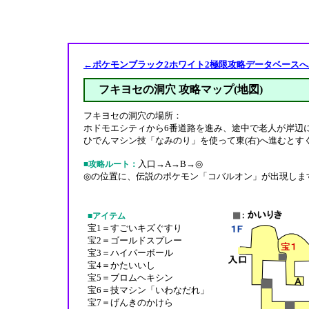
←ポケモンブラック2ホワイト2極限攻略データベースへ
フキヨセの洞穴 攻略マップ(地図)
フキヨセの洞穴の場所：
ホドモエシティから6番道路を進み、途中で老人が岸辺
ひでんマシン技「なみのり」を使って東(右)へ進むとす
入口→A→B→◎
■攻略ルート：
◎の位置に、伝説のポケモン「コバルオン」が出現しま
■アイテム
宝1＝すごいキズぐすり
宝2＝ゴールドスプレー
宝3＝ハイパーボール
宝4＝かたいいし
宝5＝ブロムヘキシン
宝6＝技マシン「いわなだれ」
宝7＝げんきのかけら