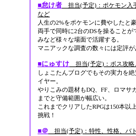
■怠け者
担当(予定)：ポケモン入
など
人生の2%をポケモンに費やしたと
両手で同時に2台のDSを操ること
みなど様々な場面で活躍する。
マニアックな調査の数々には定評が
■にゅすけ
担当(予定)：ボス攻略
しょこたんブログでもその実力を絶
イヤー。
やりこみの題材もDQ、FF、ロマサ
までと守備範囲が幅広い。
これまでクリアしたRPGは150本
挑戦！
■＠
担当(予定)：特性、性格、バ