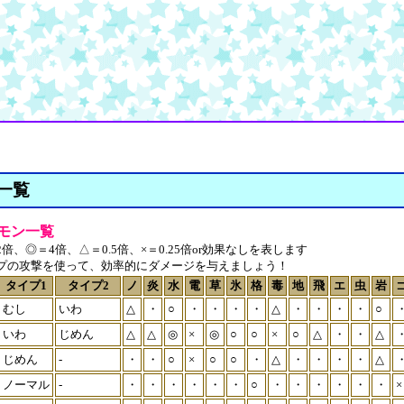
一覧
モン一覧
倍、◎＝4倍、△＝0.5倍、×＝0.25倍or効果なしを表します
プの攻撃を使って、効率的にダメージを与えましょう！
タイプ1
タイプ2
ノ
炎
水
電
草
氷
格
毒
地
飛
エ
虫
岩
むし
いわ
△
・
○
・
・
・
・
△
・
・
・
・
○
いわ
じめん
△
△
◎
×
◎
○
○
×
○
△
・
・
△
じめん
-
・
・
○
×
○
○
・
△
・
・
・
・
△
ノーマル
-
・
・
・
・
・
・
○
・
・
・
・
・
・
×