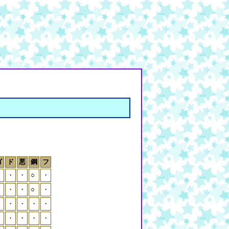
ゴ
ド
悪
鋼
フ
・
・
・
○
・
・
・
・
○
・
・
・
・
・
・
・
・
・
・