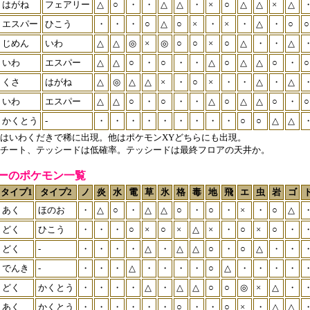
はがね
フェアリー
△
○
・
・
△
△
・
×
○
△
△
×
△
エスパー
ひこう
・
・
・
○
△
○
×
・
×
・
△
・
○
○
じめん
いわ
△
△
◎
×
◎
○
○
×
○
△
・
・
△
いわ
エスパー
△
△
○
・
○
・
・
△
○
△
△
○
・
○
くさ
はがね
△
◎
△
△
×
・
○
×
・
・
△
・
△
いわ
エスパー
△
△
○
・
○
・
・
△
○
△
△
○
・
○
かくとう
-
・
・
・
・
・
・
・
・
・
○
○
△
△
はいわくだきで稀に出現。他はポケモンXYどちらにも出現。
チート、テッシードは低確率。テッシードは最終フロアの天井か。
ーのポケモン一覧
タイプ1
タイプ2
ノ
炎
水
電
草
氷
格
毒
地
飛
エ
虫
岩
ゴ
あく
ほのお
・
△
○
・
△
△
○
・
○
・
×
・
○
△
どく
ひこう
・
・
・
○
×
○
×
△
×
・
○
×
○
・
どく
-
・
・
・
・
△
・
△
△
○
・
○
△
・
・
でんき
-
・
・
・
△
・
・
・
・
○
△
・
・
・
・
どく
かくとう
・
・
・
・
△
・
△
△
○
○
◎
×
△
・
あく
かくとう
・
・
・
・
・
・
○
・
・
○
×
・
△
△