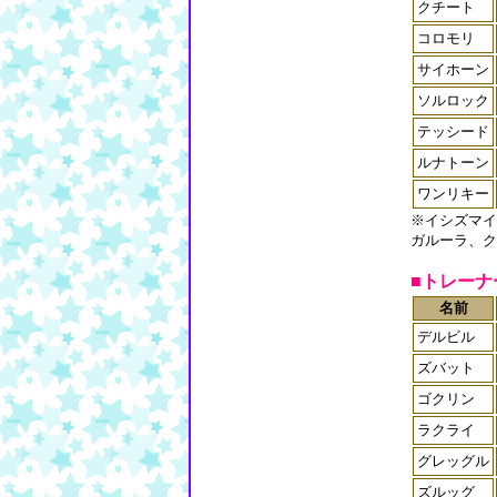
クチート
コロモリ
サイホーン
ソルロック
テッシード
ルナトーン
ワンリキー
※イシズマイ
ガルーラ、ク
■トレーナ
名前
デルビル
ズバット
ゴクリン
ラクライ
グレッグル
ズルッグ