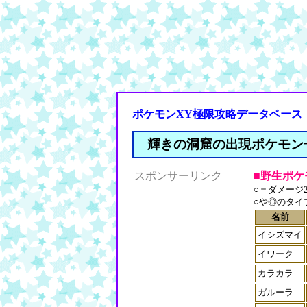
ポケモンXY極限攻略データベース
輝きの洞窟の出現ポケモン
スポンサーリンク
■野生ポケ
○＝ダメージ2
○や◎のタイ
名前
イシズマイ
イワーク
カラカラ
ガルーラ