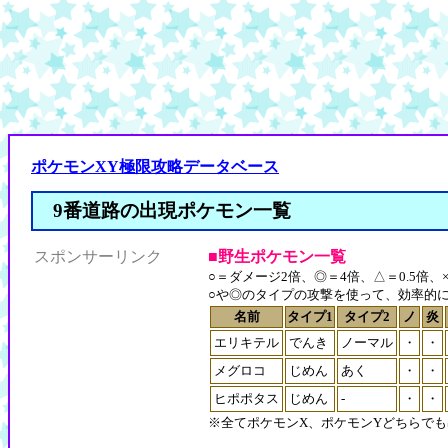
ポケモンXY極限攻略データベース
9番道路の出現ポケモン一覧
スポンサーリンク
■野生ポケモン一覧
○＝ダメージ2倍、◎＝4倍、△＝0.5倍、×
○や◎のタイプの攻撃を使って、効率的
名前
タイプ1
タイプ2
ノ
炎
エリキテル
でんき
ノーマル
・
・
メグロコ
じめん
あく
・
・
ヒポポタス
じめん
-
・
・
※全てポケモンX、ポケモンYどちらで