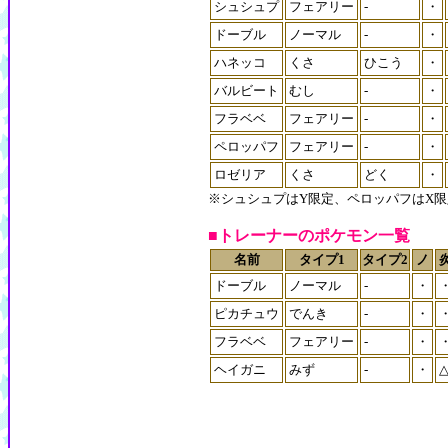
シュシュプ
フェアリー
-
・
ドーブル
ノーマル
-
・
ハネッコ
くさ
ひこう
・
バルビート
むし
-
・
フラベベ
フェアリー
-
・
ペロッパフ
フェアリー
-
・
ロゼリア
くさ
どく
・
※シュシュプはY限定、ペロッパフはX
■トレーナーのポケモン一覧
名前
タイプ1
タイプ2
ノ
ドーブル
ノーマル
-
・
ピカチュウ
でんき
-
・
フラベベ
フェアリー
-
・
ヘイガニ
みず
-
・