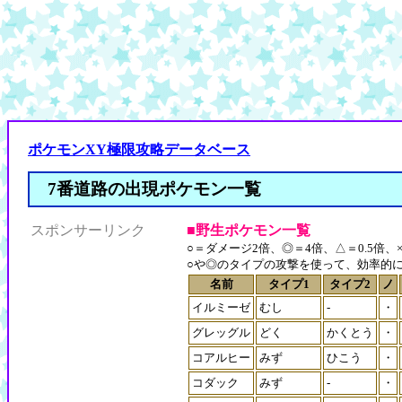
ポケモンXY極限攻略データベース
7番道路の出現ポケモン一覧
スポンサーリンク
■野生ポケモン一覧
○＝ダメージ2倍、◎＝4倍、△＝0.5倍、×
○や◎のタイプの攻撃を使って、効率的
名前
タイプ1
タイプ2
ノ
イルミーゼ
むし
-
・
グレッグル
どく
かくとう
・
コアルヒー
みず
ひこう
・
コダック
みず
-
・