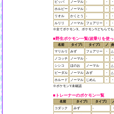
ビッパ
ノーマル
-
・
ホルビー
ノーマル
-
・
リオル
かくとう
-
・
ルリリ
ノーマル
フェアリー
・
※全てポケモンX、ポケモンYどちらで
■野生ポケモン一覧(波乗りを使っ
名前
タイプ1
タイプ2
ノ
マリルリ
みず
フェアリー
・
△
ノコッチ
ノーマル
-
・
シシコ
ほのお
ノーマル
・
△
ビーダル
ノーマル
みず
・
△
ホルード
ノーマル
じめん
・
※ポケモンY未確認
■トレーナーのポケモン一覧
名前
タイプ1
タイプ2
コダック
みず
-