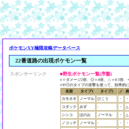
ポケモンXY極限攻略データベース
22番道路の出現ポケモン一覧
スポンサーリンク
■野生ポケモン一覧(序盤)
○＝ダメージ2倍、◎＝4倍、△＝0.5倍、×
○や◎のタイプの攻撃を使って、効率的
名前
タイプ1
タイプ2
ノ
カモネギ
ノーマル
ひこう
・
コダック
みず
-
・
△
シシコ
ほのお
ノーマル
・
△
ノコッチ
ノーマル
-
・