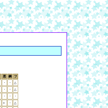
ド
悪
鋼
フ
・
・
・
△
・
・
・
△
・
・
・
・
・
○
・
△