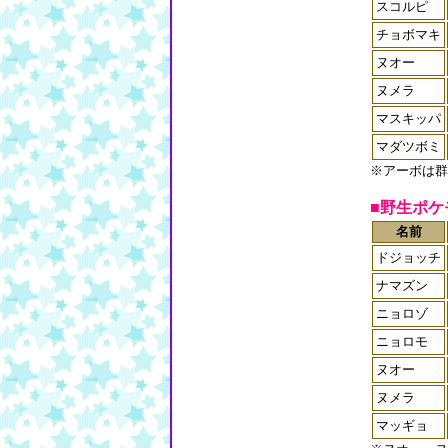
スコルピ
チョボマキ
ヌオー
ヌメラ
マスキッパ
マダツボミ
※アーボは群
■野生ポケ
名前
ドジョッチ
ナマズン
ニョロゾ
ニョロモ
ヌオー
ヌメラ
マッギョ