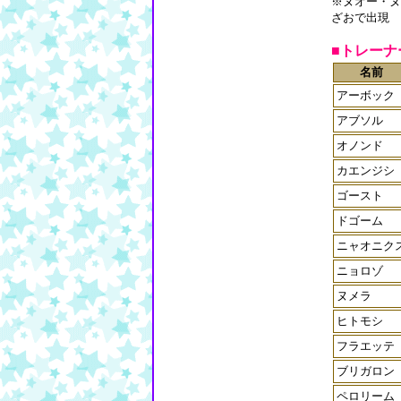
※ヌオー・ヌ
ざおで出現
■トレーナ
名前
アーボック
アブソル
オノンド
カエンジシ
ゴースト
ドゴーム
ニャオニク
ニョロゾ
ヌメラ
ヒトモシ
フラエッテ
ブリガロン
ペロリーム