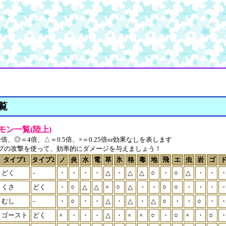
覧
モン一覧(陸上)
倍、◎＝4倍、△＝0.5倍、×＝0.25倍or効果なしを表します
プの攻撃を使って、効率的にダメージを与えましょう！
タイプ1
タイプ2
ノ
炎
水
電
草
氷
格
毒
地
飛
エ
虫
岩
ゴ
どく
-
・
・
・
・
△
・
△
△
○
・
○
△
・
・
くさ
どく
・
○
△
△
×
○
△
・
・
○
○
・
・
・
むし
-
・
○
・
・
△
・
△
・
△
○
・
・
○
・
ゴースト
どく
×
・
・
・
△
・
×
×
○
・
○
×
・
○