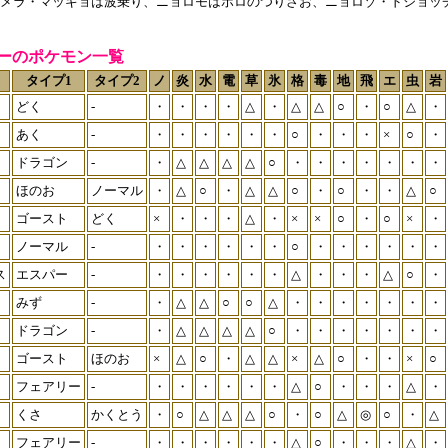
メラ・マッギョは波乗り、ニョロモはボロのつりざお、ニョロゾ・ドジョッ
ーのポケモン一覧
タイプ1
タイプ2
ノ
炎
水
電
草
氷
格
毒
地
飛
エ
虫
岩
どく
-
・
・
・
・
△
・
△
△
○
・
○
△
・
あく
-
・
・
・
・
・
・
○
・
・
・
×
○
・
ドラゴン
-
・
△
△
△
△
○
・
・
・
・
・
・
・
ほのお
ノーマル
・
△
○
・
△
△
○
・
○
・
・
△
○
ゴースト
どく
×
・
・
・
△
・
×
×
○
・
○
×
・
ノーマル
-
・
・
・
・
・
・
○
・
・
・
・
・
・
ス
エスパー
-
・
・
・
・
・
・
△
・
・
・
△
○
・
みず
-
・
△
△
○
○
△
・
・
・
・
・
・
・
ドラゴン
-
・
△
△
△
△
○
・
・
・
・
・
・
・
ゴースト
ほのお
×
△
○
・
△
△
×
△
○
・
・
×
○
フェアリー
-
・
・
・
・
・
・
△
○
・
・
・
△
・
くさ
かくとう
・
○
△
△
△
○
・
○
△
◎
○
・
△
フェアリー
-
・
・
・
・
・
・
△
○
・
・
・
△
・