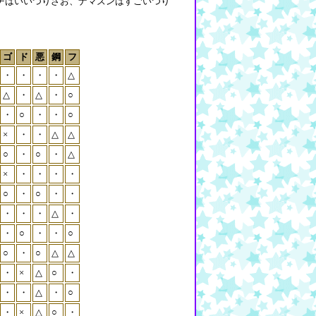
チはいいつりざお、ナマズンはすごいつり
ゴ
ド
悪
鋼
フ
・
・
・
・
△
△
・
△
・
○
・
○
・
・
○
×
・
・
△
△
○
・
○
・
△
×
・
・
・
・
○
・
○
・
・
・
・
・
△
・
・
○
・
・
○
○
・
○
△
△
・
×
△
○
・
・
・
△
・
○
・
×
△
○
・