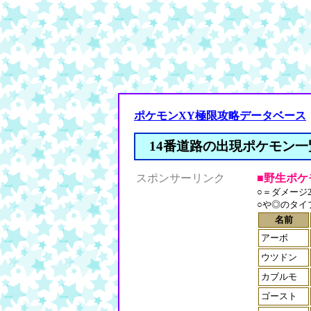
ポケモンXY極限攻略データベース
14番道路の出現ポケモン一
スポンサーリンク
■野生ポケ
○＝ダメージ2
○や◎のタイ
名前
アーボ
ウツドン
カブルモ
ゴースト