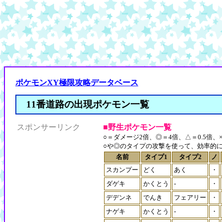
ポケモンXY極限攻略データベース
11番道路の出現ポケモン一覧
スポンサーリンク
■野生ポケモン一覧
○＝ダメージ2倍、◎＝4倍、△＝0.5倍、×
○や◎のタイプの攻撃を使って、効率的
名前
タイプ1
タイプ2
ノ
スカンプー
どく
あく
・
ダゲキ
かくとう
-
・
デデンネ
でんき
フェアリー
・
ナゲキ
かくとう
-
・