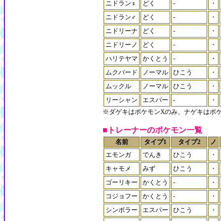
ニドラン♀
どく
-
・
ニドラン♂
どく
-
・
ニドリーナ
どく
-
・
ニドリーノ
どく
-
・
ハリテヤマ
かくとう
-
・
ムクバード
ノーマル
ひこう
・
ムックル
ノーマル
ひこう
・
リーシャン
エスパー
-
・
※ダゲキはポケモンXのみ、ナゲキはポ
■トレーナーのポケモン一覧
名前
タイプ1
タイプ2
ノ
エモンガ
でんき
ひこう
・
キャモメ
みず
ひこう
・
ゴーリキー
かくとう
-
・
コジョフー
かくとう
-
・
シンボラー
エスパー
ひこう
・