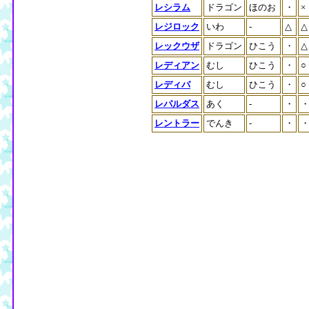
レシラム
ドラゴン
ほのお
・
×
レジロック
いわ
-
△
△
レックウザ
ドラゴン
ひこう
・
△
レディアン
むし
ひこう
・
○
レディバ
むし
ひこう
・
○
レパルダス
あく
-
・
レントラー
でんき
-
・