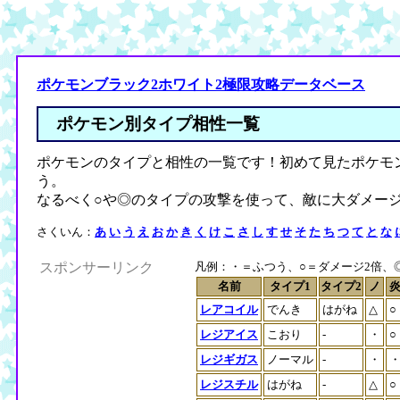
ポケモンブラック2ホワイト2極限攻略データベース
ポケモン別タイプ相性一覧
ポケモンのタイプと相性の一覧です！初めて見たポケモ
う。
なるべく○や◎のタイプの攻撃を使って、敵に大ダメー
さくいん：
あ
い
う
え
お
か
き
く
け
こ
さ
し
す
せ
そ
た
ち
つ
て
と
な
スポンサーリンク
凡例：・＝ふつう、○＝ダメージ2倍、◎＝
名前
タイプ1
タイプ2
ノ
レアコイル
でんき
はがね
△
○
レジアイス
こおり
-
・
○
レジギガス
ノーマル
-
・
レジスチル
はがね
-
△
○