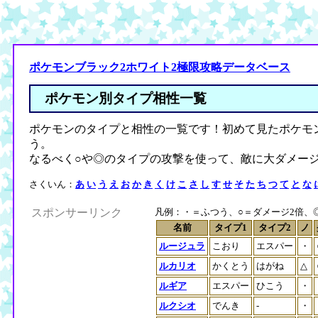
ポケモンブラック2ホワイト2極限攻略データベース
ポケモン別タイプ相性一覧
ポケモンのタイプと相性の一覧です！初めて見たポケモ
う。
なるべく○や◎のタイプの攻撃を使って、敵に大ダメー
さくいん：
あ
い
う
え
お
か
き
く
け
こ
さ
し
す
せ
そ
た
ち
つ
て
と
な
スポンサーリンク
凡例：・＝ふつう、○＝ダメージ2倍、◎＝
名前
タイプ1
タイプ2
ノ
ルージュラ
こおり
エスパー
・
ルカリオ
かくとう
はがね
△
ルギア
エスパー
ひこう
・
ルクシオ
でんき
-
・