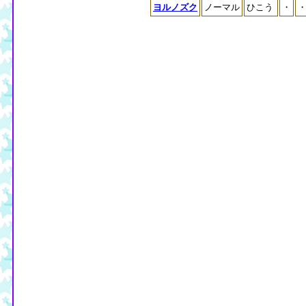
ヨルノズク
ノーマル
ひこう
・