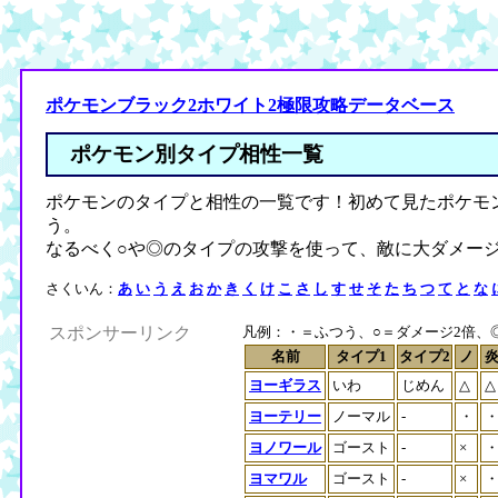
ポケモンブラック2ホワイト2極限攻略データベース
ポケモン別タイプ相性一覧
ポケモンのタイプと相性の一覧です！初めて見たポケモ
う。
なるべく○や◎のタイプの攻撃を使って、敵に大ダメー
さくいん：
あ
い
う
え
お
か
き
く
け
こ
さ
し
す
せ
そ
た
ち
つ
て
と
な
スポンサーリンク
凡例：・＝ふつう、○＝ダメージ2倍、◎＝
名前
タイプ1
タイプ2
ノ
ヨーギラス
いわ
じめん
△
△
ヨーテリー
ノーマル
-
・
ヨノワール
ゴースト
-
×
ヨマワル
ゴースト
-
×