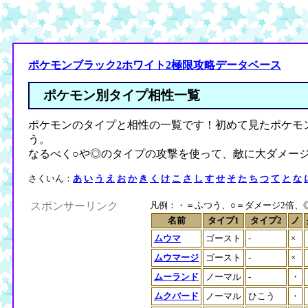
ポケモンブラック2ホワイト2極限攻略データベース
ポケモン別タイプ相性一覧
ポケモンのタイプと相性の一覧です！初めて見たポケモ
う。
なるべく○や◎のタイプの攻撃を使って、敵に大ダメー
さくいん：
あ
い
う
え
お
か
き
く
け
こ
さ
し
す
せ
そ
た
ち
つ
て
と
な
スポンサーリンク
凡例：・＝ふつう、○＝ダメージ2倍、◎＝
名前
タイプ1
タイプ2
ノ
ムウマ
ゴースト
-
×
ムウマージ
ゴースト
-
×
ムーランド
ノーマル
-
・
ムクバード
ノーマル
ひこう
・