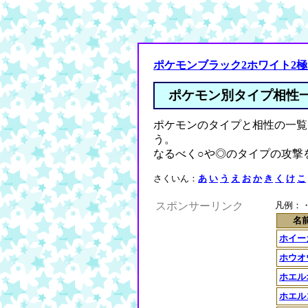
ポケモンブラック2ホワイト2
ポケモン別タイプ相性
ポケモンのタイプと相性の一覧
う。
なるべく○や◎のタイプの攻撃
さくいん：
あ
い
う
え
お
か
き
く
け
こ
スポンサーリンク
凡例：・
名
ホイー
ホウオ
ホエル
ホエル