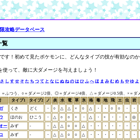
極限攻略データベース
一覧
です！初めて見たポケモンに、どんなタイプの技が有効なのか
を使って、敵に大ダメージを与えましょう！
さ
し
す
せ
そ
た
ち
つ
て
と
な
に
ぬ
ね
の
は
ひ
ふ
へ
ほ
ま
み
む
め
も
や
ゆ
よ
＝ふつう、○＝ダメージ2倍、◎＝ダメージ4倍、△＝ダメージ0.5倍、×＝ダメー
前
タイプ1
タイプ2
ノ
炎
水
電
草
氷
格
毒
地
飛
エ
虫
岩
ガ
くさ
どく
・
○
△
△
×
○
△
・
・
○
○
・
・
ウ
ほのお
ひこう
・
△
○
○
×
・
△
・
×
・
・
×
◎
オー
みず
-
・
△
△
○
○
△
・
・
・
・
・
・
・
コ
みず
-
・
△
△
○
○
△
・
・
・
・
・
・
・