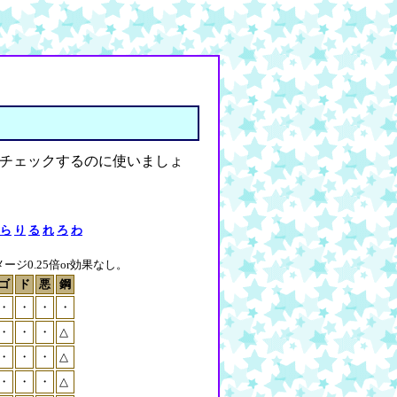
チェックするのに使いましょ
ら
り
る
れ
ろ
わ
ジ0.25倍or効果なし。
ゴ
ド
悪
鋼
・
・
・
・
・
・
・
△
・
・
・
△
・
・
・
△