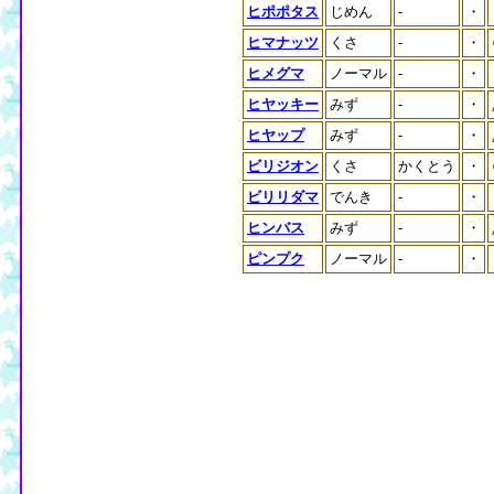
ヒポポタス
じめん
-
・
ヒマナッツ
くさ
-
・
ヒメグマ
ノーマル
-
・
ヒヤッキー
みず
-
・
ヒヤップ
みず
-
・
ビリジオン
くさ
かくとう
・
ビリリダマ
でんき
-
・
ヒンバス
みず
-
・
ピンプク
ノーマル
-
・