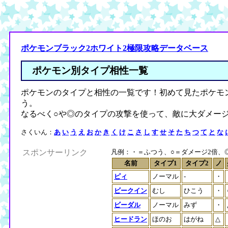
ポケモンブラック2ホワイト2極限攻略データベース
ポケモン別タイプ相性一覧
ポケモンのタイプと相性の一覧です！初めて見たポケモ
う。
なるべく○や◎のタイプの攻撃を使って、敵に大ダメー
さくいん：
あ
い
う
え
お
か
き
く
け
こ
さ
し
す
せ
そ
た
ち
つ
て
と
な
スポンサーリンク
凡例：・＝ふつう、○＝ダメージ2倍、◎＝
名前
タイプ1
タイプ2
ノ
ピィ
ノーマル
-
・
ビークイン
むし
ひこう
・
ビーダル
ノーマル
みず
・
ヒードラン
ほのお
はがね
△