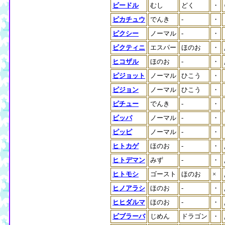
ビードル
むし
どく
・
ピカチュウ
でんき
-
・
ピクシー
ノーマル
-
・
ビクティニ
エスパー
ほのお
・
ヒコザル
ほのお
-
・
ピジョット
ノーマル
ひこう
・
ピジョン
ノーマル
ひこう
・
ピチュー
でんき
-
・
ビッパ
ノーマル
-
・
ピッピ
ノーマル
-
・
ヒトカゲ
ほのお
-
・
ヒトデマン
みず
-
・
ヒトモシ
ゴースト
ほのお
×
ヒノアラシ
ほのお
-
・
ヒヒダルマ
ほのお
-
・
ビブラーバ
じめん
ドラゴン
・