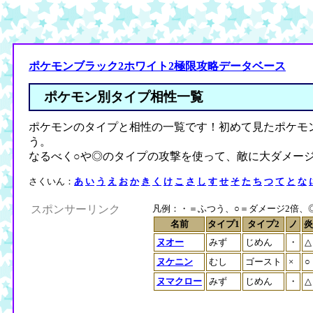
ポケモンブラック2ホワイト2極限攻略データベース
ポケモン別タイプ相性一覧
ポケモンのタイプと相性の一覧です！初めて見たポケモ
う。
なるべく○や◎のタイプの攻撃を使って、敵に大ダメー
さくいん：
あ
い
う
え
お
か
き
く
け
こ
さ
し
す
せ
そ
た
ち
つ
て
と
な
スポンサーリンク
凡例：・＝ふつう、○＝ダメージ2倍、◎＝
名前
タイプ1
タイプ2
ノ
炎
ヌオー
みず
じめん
・
△
ヌケニン
むし
ゴースト
×
○
ヌマクロー
みず
じめん
・
△