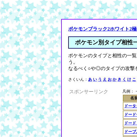
ポケモンブラック2ホワイト2
ポケモン別タイプ相性
ポケモンのタイプと相性の一覧
う。
なるべく○や◎のタイプの攻撃
さくいん：
あ
い
う
え
お
か
き
く
け
こ
スポンサーリンク
凡例：・
名
ドータ
ドード
ドード
ドーブ