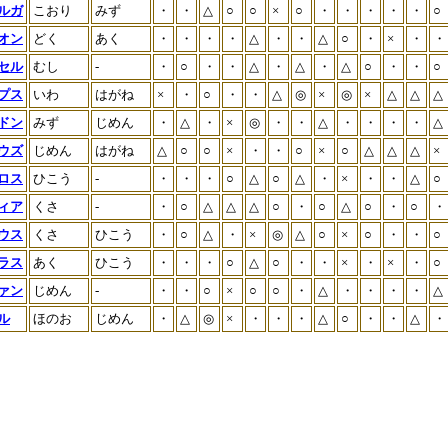
ルガ
こおり
みず
・
・
△
○
○
×
○
・
・
・
・
・
○
オン
どく
あく
・
・
・
・
△
・
・
△
○
・
×
・
・
セル
むし
-
・
○
・
・
△
・
△
・
△
○
・
・
○
プス
いわ
はがね
×
・
○
・
・
△
◎
×
◎
×
△
△
△
ドン
みず
じめん
・
△
・
×
◎
・
・
△
・
・
・
・
△
ウズ
じめん
はがね
△
○
○
×
・
・
○
×
○
△
△
△
×
ロス
ひこう
-
・
・
・
○
△
○
△
・
×
・
・
△
○
ィア
くさ
-
・
○
△
△
△
○
・
○
△
○
・
○
・
ウス
くさ
ひこう
・
○
△
・
×
◎
△
○
×
○
・
・
○
ラス
あく
ひこう
・
・
・
○
△
○
・
・
×
・
×
・
○
ァン
じめん
-
・
・
○
×
○
○
・
△
・
・
・
・
△
ル
ほのお
じめん
・
△
◎
×
・
・
・
△
○
・
・
△
・