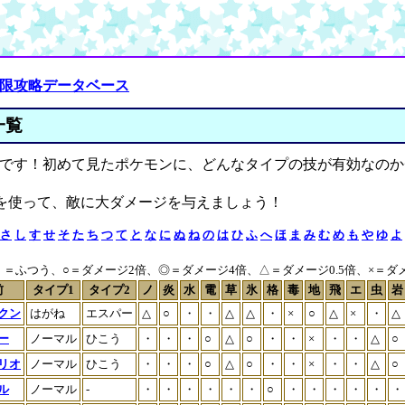
極限攻略データベース
一覧
です！初めて見たポケモンに、どんなタイプの技が有効なのか
を使って、敵に大ダメージを与えましょう！
さ
し
す
せ
そ
た
ち
つ
て
と
な
に
ぬ
ね
の
は
ひ
ふ
へ
ほ
ま
み
む
め
も
や
ゆ
よ
＝ふつう、○＝ダメージ2倍、◎＝ダメージ4倍、△＝ダメージ0.5倍、×＝ダメー
前
タイプ1
タイプ2
ノ
炎
水
電
草
氷
格
毒
地
飛
エ
虫
岩
クン
はがね
エスパー
△
○
・
・
△
△
・
×
○
△
×
・
△
ー
ノーマル
ひこう
・
・
・
○
△
○
・
・
×
・
・
△
○
リオ
ノーマル
ひこう
・
・
・
○
△
○
・
・
×
・
・
△
○
ル
ノーマル
-
・
・
・
・
・
・
○
・
・
・
・
・
・