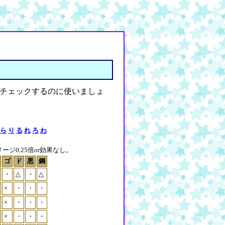
チェックするのに使いましょ
ら
り
る
れ
ろ
わ
ジ0.25倍or効果なし。
ゴ
ド
悪
鋼
・
△
・
△
×
・
・
・
×
・
・
・
×
・
・
・