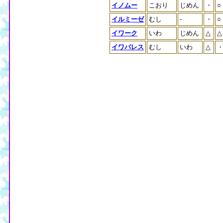
イノムー
こおり
じめん
・
○
イルミーゼ
むし
-
・
○
イワーク
いわ
じめん
△
△
イワパレス
むし
いわ
△