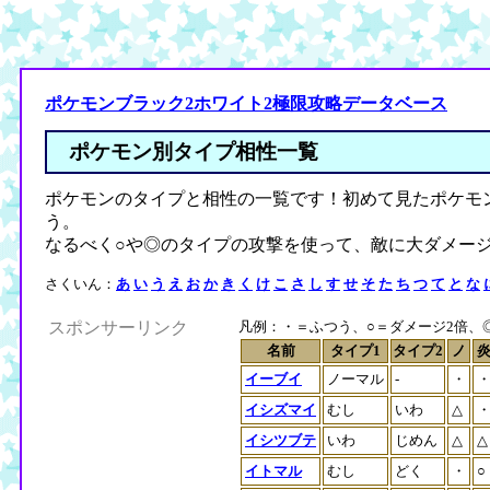
ポケモンブラック2ホワイト2極限攻略データベース
ポケモン別タイプ相性一覧
ポケモンのタイプと相性の一覧です！初めて見たポケモ
う。
なるべく○や◎のタイプの攻撃を使って、敵に大ダメー
さくいん：
あ
い
う
え
お
か
き
く
け
こ
さ
し
す
せ
そ
た
ち
つ
て
と
な
スポンサーリンク
凡例：・＝ふつう、○＝ダメージ2倍、◎＝
名前
タイプ1
タイプ2
ノ
イーブイ
ノーマル
-
・
イシズマイ
むし
いわ
△
イシツブテ
いわ
じめん
△
△
イトマル
むし
どく
・
○