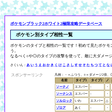
ポケモンブラック2ホワイト2極限攻略データベース
ポケモン別タイプ相性一覧
ポケモンのタイプと相性の一覧です！初めて見たポケモ
う。
なるべく○や◎のタイプの攻撃を使って、敵に大ダメー
さくいん：
あ
い
う
え
お
か
き
く
け
こ
さ
し
す
せ
そ
た
ち
つ
て
と
な
スポンサーリンク
凡例：・＝ふつう、○＝ダメージ2倍、◎＝
名前
タイプ1
タイプ2
ノ
ソーナノ
エスパー
-
・
ソーナンス
エスパー
-
・
ソルロック
いわ
エスパー
△
ゾロア
あく
-
・