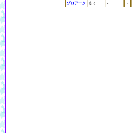
ゾロアーク
あく
-
・