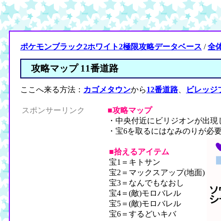
ポケモンブラック2ホワイト2極限攻略データベース
/
全
攻略マップ 11番道路
ここへ来る方法：
カゴメタウン
から
12番道路
、
ビレッジ
スポンサーリンク
■攻略マップ
・中央付近にビリジオンが出現
・宝6を取るにはなみのりが必
■拾えるアイテム
宝1＝キトサン
宝2＝マックスアップ(地面)
宝3＝なんでもなおし
宝4＝(敵)モロバレル
宝5＝(敵)モロバレル
宝6＝するどいキバ