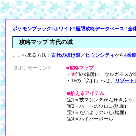
ポケモンブラック2ホワイト2極限攻略データベース
/
全
攻略マップ 古代の城
ここへ来る方法：
古代の抜け道
／
ヒウンシティ
から
4番
スポンサーリンク
■攻略マップ
・
★
印の場所に、ウルガモスが
・1Fの「入口」へは、
リゾート
■拾えるアイテム
宝1＝技マシン39がんせきふう
宝2＝ハートのウロコ(地面)
宝3＝たいようのいし(地面)
宝4＝ハイパーボール